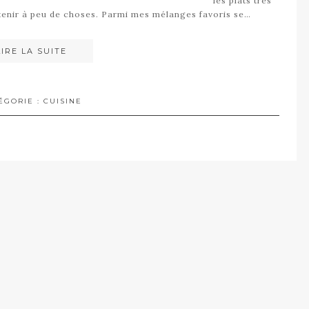
les plats très
t tenir à peu de choses. Parmi mes mélanges favoris se…
LIRE LA SUITE
ÉGORIE :
CUISINE