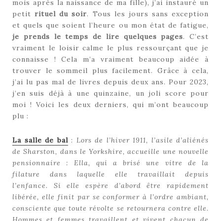
mois après la naissance de ma fille), j’ai instauré un
petit
rituel du soir
. Tous les jours sans exception
et quels que soient l’heure ou mon état de fatigue,
je prends le temps de lire quelques pages
. C’est
vraiment le loisir calme le plus ressourçant que je
connaisse ! Cela m’a vraiment beaucoup aidée à
trouver le sommeil plus facilement. Grâce à cela,
j’ai lu pas mal de livres depuis deux ans. Pour 2023,
j’en suis déjà à une quinzaine, un joli score pour
moi ! Voici les deux derniers, qui m’ont beaucoup
plu :
La salle de bal
:
Lors de l’hiver 1911, l’asile d’aliénés
de Sharston, dans le Yorkshire, accueille une nouvelle
pensionnaire : Ella, qui a brisé une vitre de la
filature dans laquelle elle travaillait depuis
l’enfance. Si elle espère d’abord être rapidement
libérée, elle finit par se conformer à l’ordre ambiant,
consciente que toute révolte se retournera contre elle.
Hommes et femmes travaillent et vivent chacun de